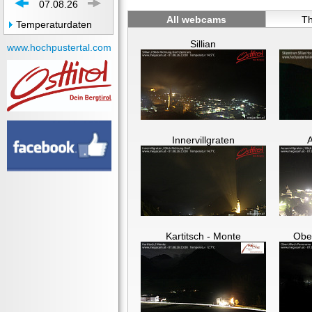
07.08.26
All webcams
Th
Temperaturdaten
Sillian
www.hochpustertal.com
Innervillgraten
A
Kartitsch - Monte
Ober