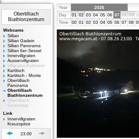
Year
2026
Obertilliach
Day
01
02
03
04
05
06
07
08
09
1
Biathlonzentrum
Time
00
01
02
03
04
05
06
07
08
0
Webcams
Sillian
Sillian Gadein
Sillian Panorama
Sillian 6er-Sessel
Innervillgraten
Ausservillgraten
Villgraten/Kalkstein
Kartitsch
Kartitsch - Monte
Obertilliach
Panorama
Obertilliach
Biathlonzentrum
Obertilliach
Golzentipp
Link
Innervillgraten
Kreuzspitze
23:00